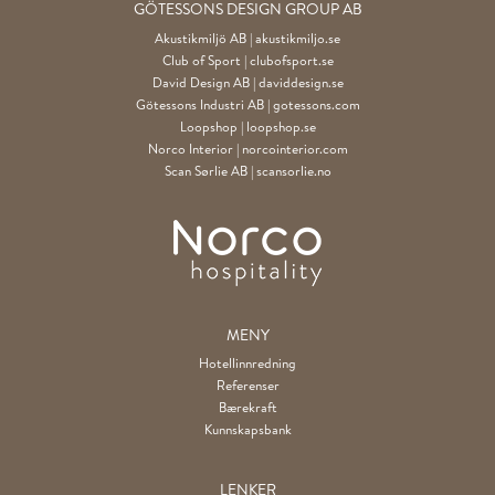
GÖTESSONS DESIGN GROUP AB
Akustikmiljö AB |
akustikmiljo.se
Club of Sport |
clubofsport.se
David Design AB |
daviddesign.se
Götessons Industri AB |
gotessons.com
Loopshop |
loopshop.se
Norco Interior |
norcointerior.com
Scan Sørlie AB |
scansorlie.no
MENY
Hotellinnredning
Referenser
Bærekraft
Kunnskapsbank
LENKER