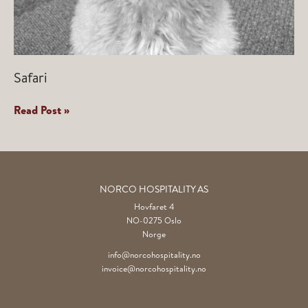
Safari
Safari
Read Post »
NORCO HOSPITALITY AS
Hovfaret 4
NO-0275 Oslo
Norge
info@norcohospitality.no
invoice@norcohospitality.no