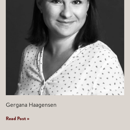
Gergana Haagensen
Gergana
Read Post »
Haagensen