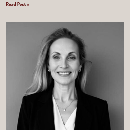
Stellan
Read Post »
Bygård