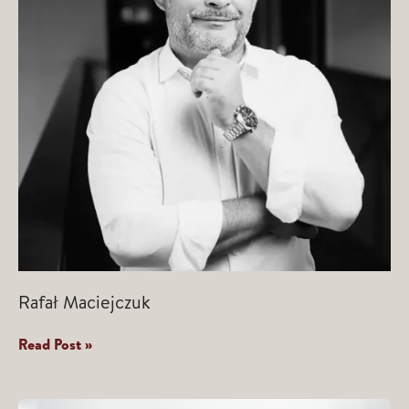
Rafał Maciejczuk
Rafał
Read Post »
Maciejczuk