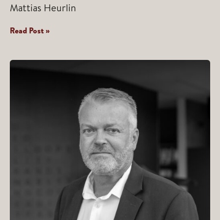
Mattias Heurlin
Mattias
Read Post »
Heurlin