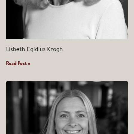
Lisbeth Egidius Krogh
Lisbeth
Read Post »
Egidius
Krogh