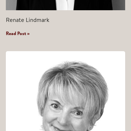
Renate Lindmark
Renate
Read Post »
Lindmark