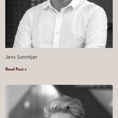
Jens Sonnbjer
Jens
Read Post »
Sonnbjer