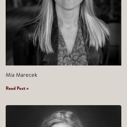
Mia Marecek
Mia
Read Post »
Marecek