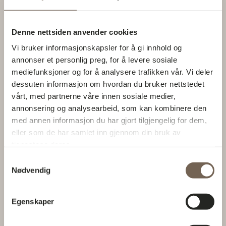
Rafał Kilian
Denne nettsiden anvender cookies
Rafał
Read Post »
Vi bruker informasjonskapsler for å gi innhold og
Kilian
annonser et personlig preg, for å levere sosiale
mediefunksjoner og for å analysere trafikken vår. Vi deler
dessuten informasjon om hvordan du bruker nettstedet
vårt, med partnerne våre innen sosiale medier,
annonsering og analysearbeid, som kan kombinere den
med annen informasjon du har gjort tilgjengelig for dem,
eller som de har samlet inn gjennom din bruk av
tjenestene deres.
Samtykkevalg
Nødvendig
Egenskaper