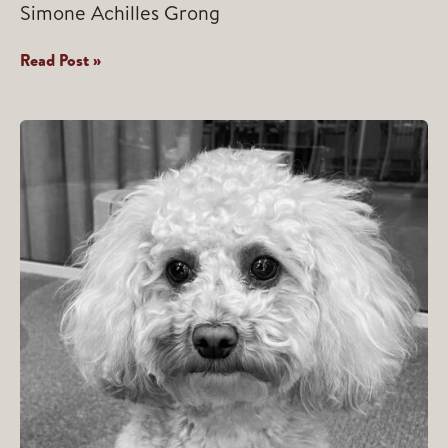
Simone Achilles Grong
Simone
Read Post »
Achilles
Grong