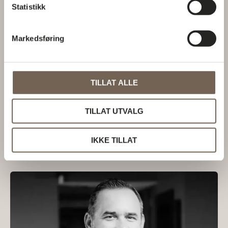
Statistikk
Markedsføring
TILLAT ALLE
TILLAT UTVALG
Per Hoelstad
Per
Read Post »
IKKE TILLAT
Hoelstad