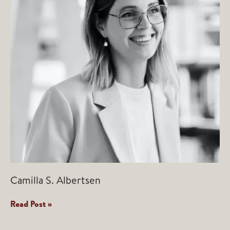
Camilla S. Albertsen
Camilla
Read Post »
S.
Albertsen