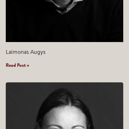
Laimonas Augys
Laimonas
Read Post »
Augys