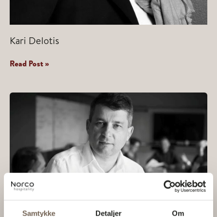
Kari Delotis
Kari
Read Post »
Delotis
Samtykke
Detaljer
Om