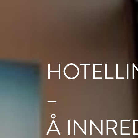
HOTELL
–
Å INNRE