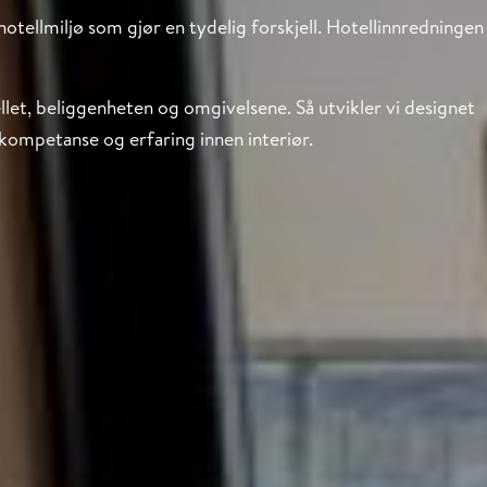
tellmiljø som gjør en tydelig forskjell. Hotellinnredningen
ellet, beliggenheten og omgivelsene. Så utvikler vi designet
ompetanse og erfaring innen interiør.