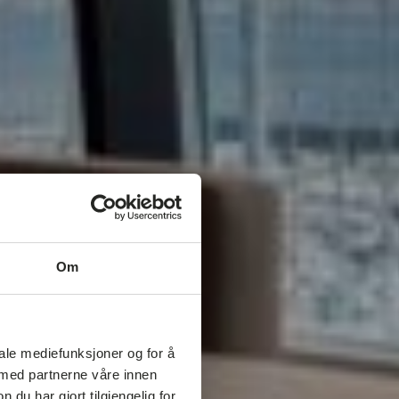
Om
iale mediefunksjoner og for å
 med partnerne våre innen
u har gjort tilgjengelig for