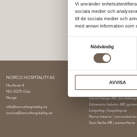
Vi använder enhetsidentifierar
sociala medier och analysera 
till de sociala medier och a
med annan information som du 
Samtyckesval
Nödvändig
NORCO HOSPITALITY AS
GÖTESSONS DESIGN G
AVVISA
Hovfaret 4
Akustikmiljö AB |
akustikmiljo
NO-0275 Oslo
Club of Sport |
clubofsport.se
Norge
David Design AB |
daviddesign
Götessons Industri AB |
gotes
info@norcohospitality.no
Loopshop |
loopshop.se
invoice@norcohospitality.no
Norco Interior |
norcointerio
Scan Sørlie AB |
scansorlie.no