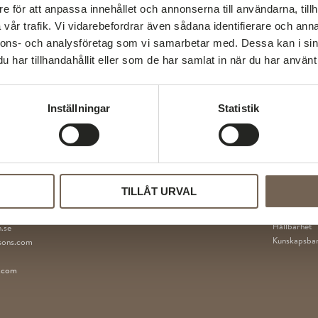
e för att anpassa innehållet och annonserna till användarna, tillh
vår trafik. Vi vidarebefordrar även sådana identifierare och anna
nnons- och analysföretag som vi samarbetar med. Dessa kan i sin
har tillhandahållit eller som de har samlat in när du har använt 
Inställningar
Statistik
MENY
ROUP AB
TILLÅT URVAL
Hotellinred
.se
Referenser
Hållbarhet
.se
Kunskapsba
sons.com
r.com