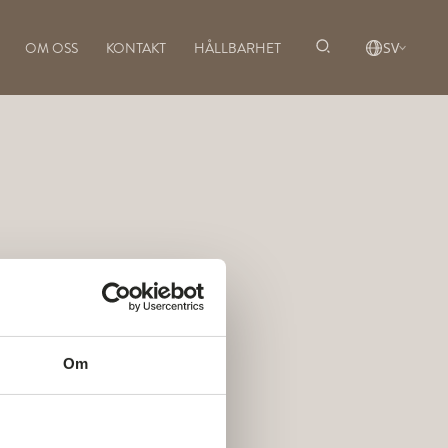
OM OSS
KONTAKT
HÅLLBARHET
SV
Om