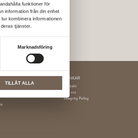
andahålla funktioner för
n information från din enhet
 tur kombinera informationen
deras tjänster.
Marknadsföring
LÄNKAR
TILLÅT ALLA
ning
Kontakt
Om oss
Integrity Policy
nk