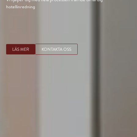
hotellinredning
LÄS MER
KONTAKTA OSS