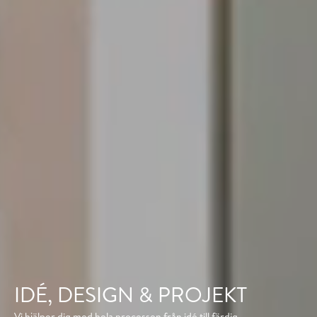
IDÉ, DESIGN & PROJEKT
Vi hjälper dig med hela processen från idé till färdig