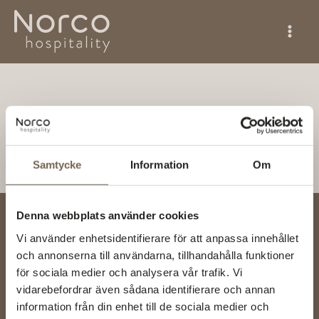
Hoppa
till
innehåll
Robin Ynghagen
Av
Hanna Hansson
/
mars 30, 2026
Samtycke
Information
Om
Denna webbplats använder cookies
NORCO HOSPITALITY AS
Vi använder enhetsidentifierare för att anpassa innehållet
Hovfaret 4
och annonserna till användarna, tillhandahålla funktioner
NO-0275 Oslo
för sociala medier och analysera vår trafik. Vi
Norge
vidarebefordrar även sådana identifierare och annan
info@norcohospitality.no
information från din enhet till de sociala medier och
invoice@norcohospitality.no