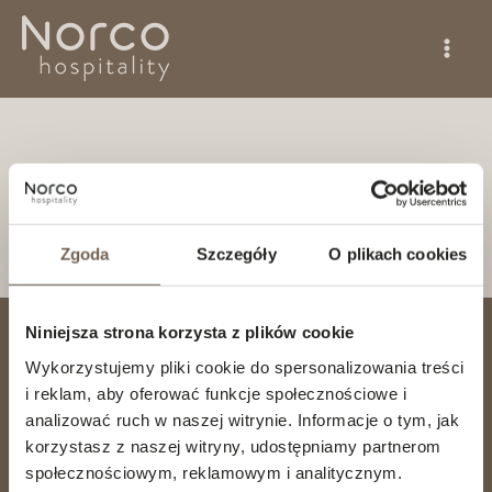
Przejdź
do
treści
Birgitte Bjørge
Przez
Hanna Hansson
/
8 grudnia, 2025
Zgoda
Szczegóły
O plikach cookies
Niniejsza strona korzysta z plików cookie
NORCO HOSPITALITY AS
Wykorzystujemy pliki cookie do spersonalizowania treści
Hovfaret 4
i reklam, aby oferować funkcje społecznościowe i
NO-0275 Oslo
analizować ruch w naszej witrynie. Informacje o tym, jak
Norge
korzystasz z naszej witryny, udostępniamy partnerom
info@norcohospitality.no
społecznościowym, reklamowym i analitycznym.
invoice@norcohospitality.no