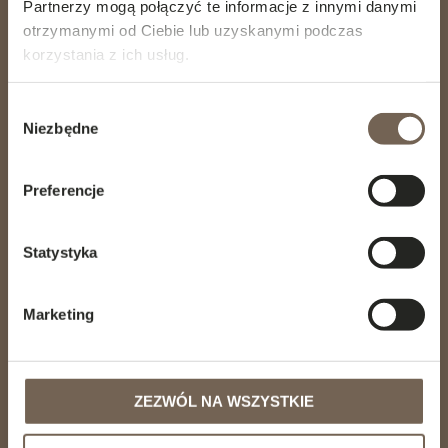
Partnerzy mogą połączyć te informacje z innymi danymi
otrzymanymi od Ciebie lub uzyskanymi podczas
korzystania z ich usług.
GÖTESSONS DESIGN GROUP AB
Akustikmiljö AB |
akustikmiljo.se
Club of Sport |
clubofsport.se
Wybór
David Design AB |
daviddesign.se
Niezbędne
zgody
Götessons Industri AB |
gotessons.com
Loopshop |
loopshop.se
Norco Interior |
norcointerior.com
Preferencje
Scan Sørlie AB |
scansorlie.no
Statystyka
Marketing
MENU
Wyposażenie hotelowe
Projekty
ZEZWÓL NA WSZYSTKIE
Sustainability
Baza wiedzy