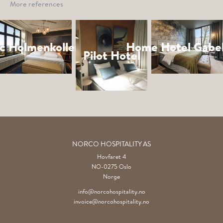
More references
c Holmenkollen Park
Home Hotel Gabe
Pilot Hotel
NORCO HOSPITALITY AS
Hovfaret 4
NO-0275 Oslo
Norge
info@norcohospitality.no
invoice@norcohospitality.no