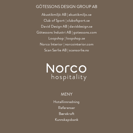
GÖTESSONS DESIGN GROUP AB
Akustikmiljö AB |
akustikmiljo.se
Club of Sport |
clubofsport.se
David Design AB |
daviddesign.se
Götessons Industri AB |
gotessons.com
Loopshop |
loopshop.se
Norco Interior |
norcointerior.com
Scan Sørlie AB |
scansorlie.no
MENY
Hotellinnredning
Referenser
Bærekraft
Kunnskapsbank