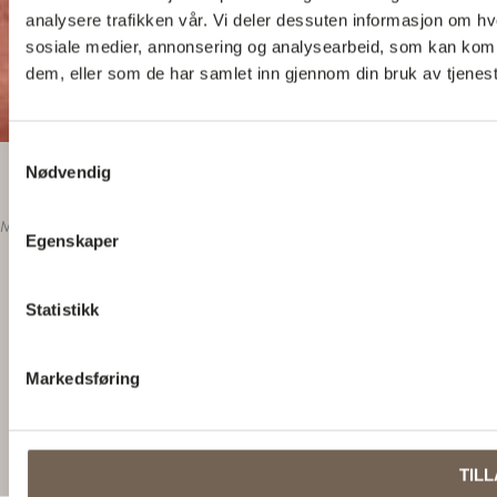
analysere trafikken vår. Vi deler dessuten informasjon om hv
sosiale medier, annonsering og analysearbeid, som kan kombi
dem, eller som de har samlet inn gjennom din bruk av tjenes
Samtykkevalg
Nødvendig
Med elementer fra Nidelven og omgivelsene rundt, har vi skapt en lun o
Egenskaper
LOKASJON:
Trondheim, Norge
Statistikk
PROJECT MANAGER:
Norco Hospitality
INTERIØRARKITEKT:
Norco Hospitality
Markedsføring
FOTO:
Norco Hospitality
TILL