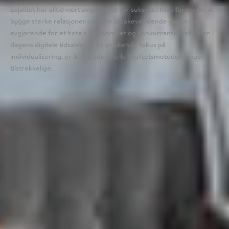
Lojalitet har alltid vært avgjørende for suksess i hotellbransjen. Å
bygge sterke relasjoner og sikre tilbakevendende gjester er
avgjørende for et hotels lønnsomhet og konkurransekraft. Men i
dagens digitale tidsalder, med et økende fokus på
individualisering, er ikke tradisjonelle lojalitetsmetoder lenger
tilstrekkelige.