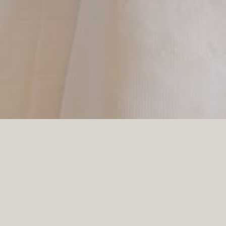
agające zadanie, często obarczone ryzykiem popełnienia b
decydowania w kwestii stylu. Zamiast łączyć wiele koncepcji
i stworzyć harmonijną, przyjazną atmosferę.