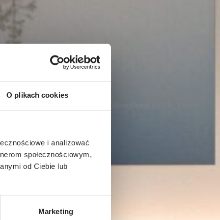
O plikach cookies
decyzję, niezwykle ważne jest określenie celów, które
ołecznościowe i analizować
artnerom społecznościowym,
anymi od Ciebie lub
Marketing