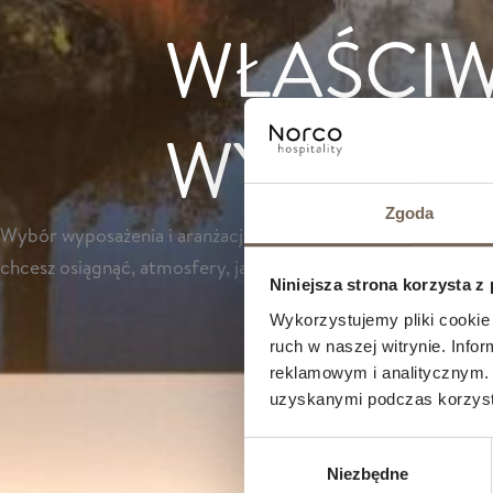
WŁAŚCI
WYBOR
Zgoda
Wybór wyposażenia i aranżacji wnętrz hotelowych powinien o
chcesz osiągnąć, atmosfery, jaką chcesz stworzyć, oraz rodza
Niniejsza strona korzysta z
Wykorzystujemy pliki cookie 
ruch w naszej witrynie. Inf
reklamowym i analitycznym. 
uzyskanymi podczas korzysta
Wybór
Niezbędne
zgody