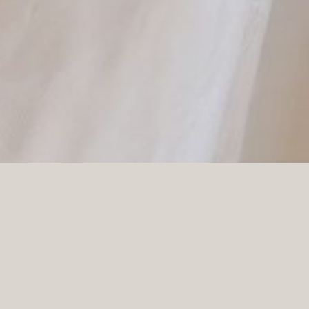
Wybór odpowiedniego wystroju hotelowego to wym
różnorodności, zbyt ambitnych założeń lub braku z
konsekwentnie ją realizować, aby uniknąć chaosu 