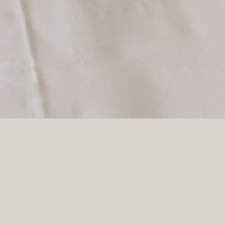
łędów. Najczęściej wynikają one z nadmiernej
, warto postawić na jedną spójną stylistykę i