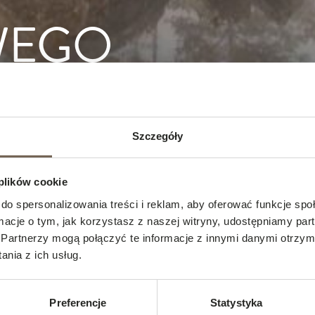
WEGO
U
Szczegóły
pierać się na kilku kluczowych kwestiach. Zanim podejmiesz 
ju gości, których pragniesz przyciągnąć i gościć.
 plików cookie
do spersonalizowania treści i reklam, aby oferować funkcje sp
ormacje o tym, jak korzystasz z naszej witryny, udostępniamy p
Partnerzy mogą połączyć te informacje z innymi danymi otrzym
nia z ich usług.
Preferencje
Statystyka