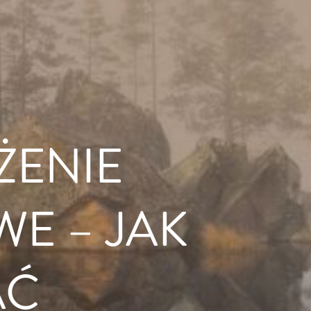
ŻENIE
E – JAK
AĆ