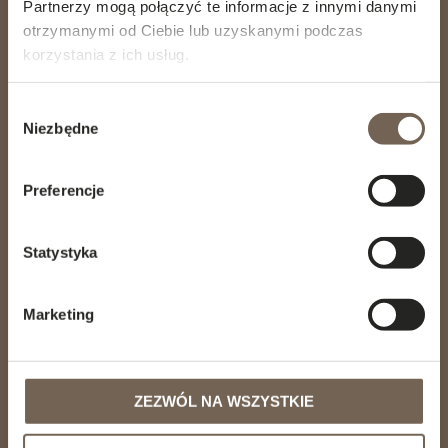
Partnerzy mogą połączyć te informacje z innymi danymi
otrzymanymi od Ciebie lub uzyskanymi podczas
korzystania z ich usług.
GÖTESSONS DESIGN GROUP AB
Akustikmiljö AB |
akustikmiljo.se
Club of Sport |
clubofsport.se
Wybór
David Design AB |
daviddesign.se
Niezbędne
zgody
Götessons Industri AB |
gotessons.com
Loopshop |
loopshop.se
Norco Interior |
norcointerior.com
Preferencje
Scan Sørlie AB |
scansorlie.no
Statystyka
Marketing
MENU
Wyposażenie hotelowe
Projekty
ZEZWÓL NA WSZYSTKIE
Sustainability
Baza wiedzy