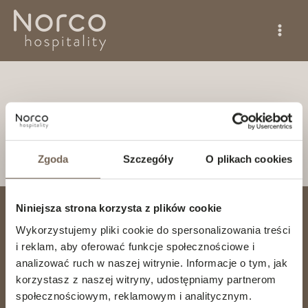
Przejdź
do
treści
Stellan Bygård
Przez
Hanna Hansson
/
30 marca, 2026
Zgoda
Szczegóły
O plikach cookies
Niniejsza strona korzysta z plików cookie
NORCO HOSPITALITY AS
Wykorzystujemy pliki cookie do spersonalizowania treści
Hovfaret 4
i reklam, aby oferować funkcje społecznościowe i
NO-0275 Oslo
analizować ruch w naszej witrynie. Informacje o tym, jak
Norge
korzystasz z naszej witryny, udostępniamy partnerom
info@norcohospitality.no
społecznościowym, reklamowym i analitycznym.
invoice@norcohospitality.no