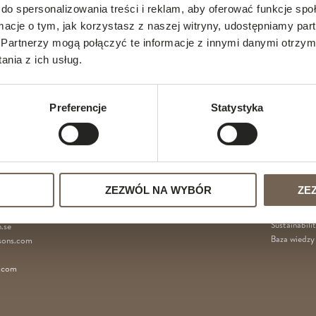
do spersonalizowania treści i reklam, aby oferować funkcje sp
ormacje o tym, jak korzystasz z naszej witryny, udostępniamy p
Partnerzy mogą połączyć te informacje z innymi danymi otrzym
nia z ich usług.
Preferencje
Statystyka
MENU
ROUP AB
ZEZWÓL NA WYBÓR
ZE
Wyposażeni
.se
Projekty
Sustainabili
.se
Baza wiedzy
sons.com
r.com