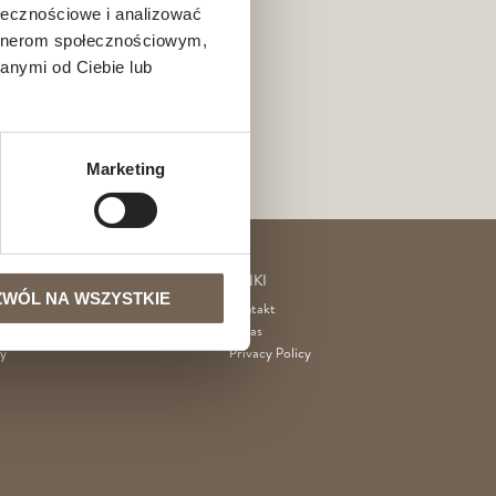
ołecznościowe i analizować
artnerom społecznościowym,
anymi od Ciebie lub
Marketing
LINKI
ZWÓL NA WSZYSTKIE
e hotelowe
Kontakt
O nas
ty
Privacy Policy