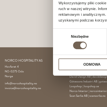
Wykorzystujemy pliki cookie 
ruch w naszej witrynie. Inf
reklamowym i analitycznym. 
uzyskanymi podczas korzysta
Wybór
Niezbędne
zgody
NORCO HOSPITALITY AS
GÖTESSONS DESIGN G
ODMOWA
Hovfaret 4
Akustikmiljö AB |
akustikmiljo
NO-0275 Oslo
Club of Sport |
clubofsport.se
Norge
David Design AB |
daviddesign
Götessons Industri AB |
gotes
info@norcohospitality.no
Loopshop |
loopshop.se
invoice@norcohospitality.no
Norco Interior |
norcointerio
Scan Sørlie AB |
scansorlie.no